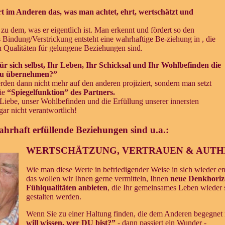
t im Anderen das, was man achtet, ehrt, wertschätzt und
zu dem, was er eigentlich ist. Man erkennt und fördert so den
 Bindung/Verstrickung entsteht eine wahrhaftige Be-ziehung in
, die
n Qualitäten für gelungene Beziehungen sind.
 für sich selbst, Ihr Leben, Ihr Schicksal und Ihr Wohlbefinden die
 zu übernehmen?”
den dann nicht mehr auf den anderen projiziert, sondern man setzt
die
“Spiegelfunktion” des Partners.
e Liebe, unser Wohlbefinden und die Erfüllung unserer innersten
ar nicht verantwortlich!
ahrhaft erfüllende Beziehungen sind u.a.:
WERTSCHÄTZUNG, VERTRAUEN & AUTHE
Wie man diese Werte in befriedigender Weise in sich wieder ent
das wollen wir Ihnen gerne vermitteln, Ihnen
neue Denkhoriz
Fühlqualitäten anbieten
, die Ihr gemeinsames Leben wieder
gestalten werden.
Wenn Sie zu einer Haltung finden, die dem Anderen begegnet 
will wissen, wer DU bist?”
- dann passiert ein Wunder -