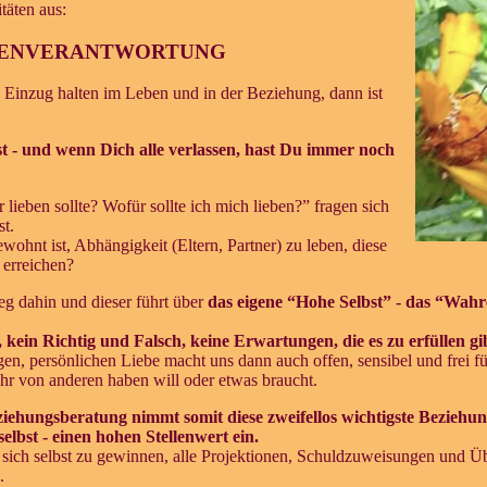
täten aus:
IGENVERANTWORTUNG
 Einzug halten im Leben und in der Beziehung, dann ist
bst - und wenn Dich alle verlassen, hast Du immer noch
r lieben sollte? Wofür sollte ich mich lieben?” fragen sich
t.
ohnt ist, Abhängigkeit (Eltern, Partner) zu leben, diese
 erreichen?
g dahin und dieser führt über
das eigene “Hohe Selbst” - das “Wahr
 kein Richtig und Falsch, keine Erwartungen, die es zu erfüllen gi
gen, persönlichen Liebe macht uns dann auch offen, sensibel und frei f
hr von anderen haben will oder etwas braucht.
ziehungsberatung nimmt somit diese zweifellos wichtigste Beziehu
lbst - einen hohen Stellenwert ein.
er sich selbst zu gewinnen, alle Projektionen, Schuldzuweisungen und
.