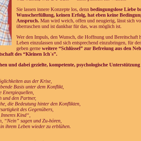
Sie lassen innere Konzepte los, denn
bedingungslose Liebe b
Wunscherfüllung, keinen Erfolg, hat eben keine Bedingun
Anspruch.
Man wird weich, offen und neugierig, lässt sich vo
überraschen und ist dankbar für das, was möglich ist.
Wer den Impuls, den Wunsch, die Hoffnung und Bereitschaft ha
Leben einzulassen und sich entsprechend einzubringen, für de
geben gerne
weitere “Schlüssel” zur Befreiung aus den N
chaft des “Kleinen Ich´s”.
hen und dabei gezielte, kompetente, psychologische Unterstützun
öglichkeiten aus der Krise,
ebende Basis unter dem Konflikt,
ue Energiequellen,
ch und den Partner,
he, die Bedeutung hinter den Konflikten,
sartigkeit des Gegenübers,
„Inneres Kind“,
en, “Nein” sagen und Zu-hören,
 in ihrem Leben wieder zu erblühen.