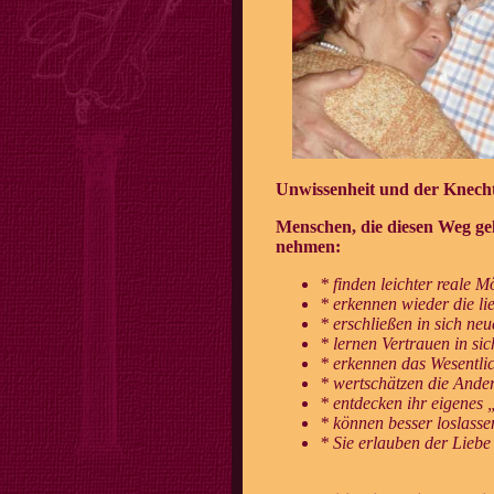
Unwissenheit und der Knechts
Menschen, die diesen Weg ge
nehmen:
* finden leichter reale M
* erkennen wieder die li
* erschließen in sich ne
* lernen Vertrauen in si
* erkennen das Wesentlic
* wertschätzen die Ander
* entdecken ihr eigenes 
* können besser loslass
* Sie erlauben der Liebe