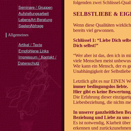
folgenden zwei Schlüssel-Quali
Seminare / Gruppen
Aufstellungsarbeit
SELBSTLIEBE & E
LebensArt-Beratung
Wenn diese Qualitäten wirklich
SeelenAbfrage
bereits viel gewonnen.
Allgemeines
Schlüssel 1: “Liebe Dich sel
Artikel / Texte
Dich selbst!”
Empfohlene Links
“Wer aber ist das, den ich in mi
Impressum / Kontakt /
viele Menschen meist unbewuss
Datenschutz
Wie kann ein Mensch, der es gew
Unabhängigkeit der Selbstliebe
Letztlich gibt es nur EINEN We
immer bedingungslos liebte.
Hier gibt es keine Bewertung,
Die Erfahrung dieser einzigarti
Liebesbeziehung, die nichts me
In unserer ganzheitlichen Be
Beziehung und Liebe zu uns se
Es ist notwendig, Klarheit üb
erkennen und zurückzunehmen