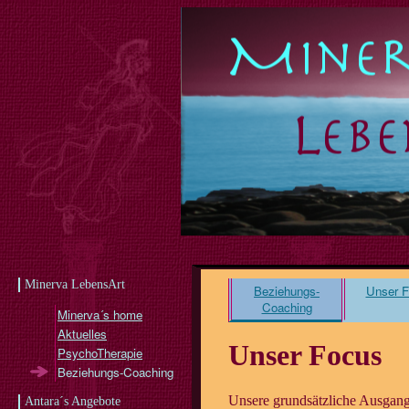
Minerva LebensArt
Beziehungs-
Unser 
Coaching
Minerva´s home
Aktuelles
Unser Focus
PsychoTherapie
Beziehungs-Coaching
Unsere grundsätzliche Ausgangs
Antara´s Angebote