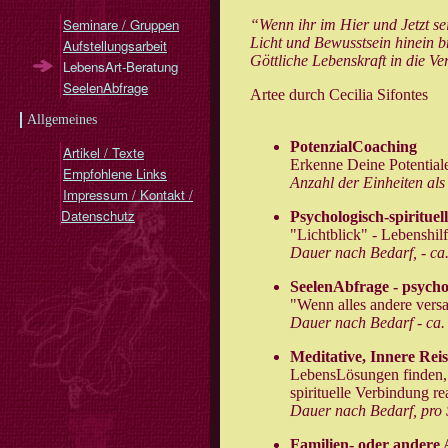
Seminare / Gruppen
“Wenn ihr im Hier und Jetzt se
Licht und Bewusstsein hinein br
Aufstellungsarbeit
Göttliche Lebenskraft in die Ve
LebensArt-Beratung
SeelenAbfrage
Artee durch Cecilia Sifontes
Allgemeines
PotenzialCoaching
Artikel / Texte
Erkenne Deine Potential
Empfohlene Links
Anzahl der Einheiten als
Impressum / Kontakt /
Datenschutz
Psychologisch-spiritue
"Lichtblick" - Lebenshil
Dauer nach Bedarf, - ca. 
SeelenAbfrage - psychol
"Wenn alles andere versa
Dauer nach Bedarf - ca. 2
Meditative, Innere Rei
LebensLösungen finden, i
spirituelle Verbindung re
Dauer nach Bedarf, pro 
Familien- oder andere