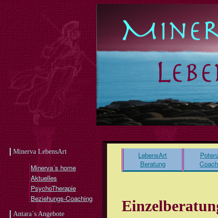
Minerva LebensArt
LebensArt
Potenz
Beratung
Coach
Minerva´s home
Aktuelles
PsychoTherapie
Beziehungs-Coaching
Einzelberatu
Antara´s Angebote